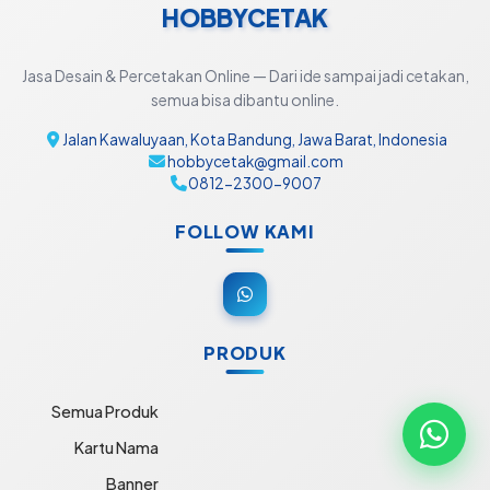
HOBBYCETAK
Jasa Desain & Percetakan Online — Dari ide sampai jadi cetakan,
semua bisa dibantu online.
Jalan Kawaluyaan, Kota Bandung, Jawa Barat, Indonesia
hobbycetak@gmail.com
0812-2300-9007
FOLLOW KAMI
PRODUK
Semua Produk
Kartu Nama
Banner