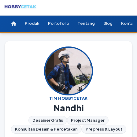
Produk
Portofolio
Tentang
Blog
Kontak
TIM HOBBYCETAK
Nandhi
Desainer Grafis
Project Manager
Konsultan Desain & Percetakan
Prepress & Layout