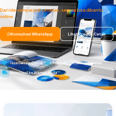
Dari ide sampai jadi cetakan, semua bisa dibantu
online.
Konsultasi WhatsApp
Lihat Produk Cetak
Jasa Desain Online
Produksi Cetak Profesional
Kirim Hasil ke Alamat Anda