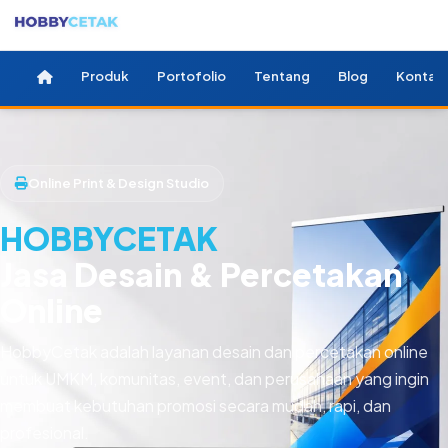
Produk
Portofolio
Tentang
Blog
Kontak
Online Print & Design Studio
HOBBYCETAK
Jasa Desain & Percetakan
Online
HobbyCetak adalah layanan desain dan percetakan online
untuk UMKM, komunitas, event, dan perusahaan yang ingin
membuat kebutuhan promosi secara mudah, rapi, dan
profesional.