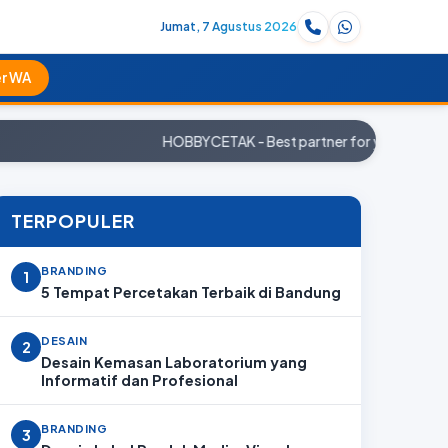
Jumat, 7 Agustus 2026
r WA
HOBBYCETAK - Best partner for your company. Pes
TERPOPULER
BRANDING
1
5 Tempat Percetakan Terbaik di Bandung
DESAIN
2
Desain Kemasan Laboratorium yang
Informatif dan Profesional
BRANDING
3