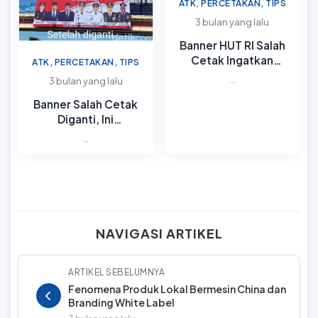
ATK, PERCETAKAN, TIPS
3 bulan yang lalu
Banner HUT RI Salah
Cetak Ingatkan
ATK, PERCETAKAN, TIPS
Pentingnya Proofing
...
3 bulan yang lalu
Banner Salah Cetak
Diganti, Ini
Pentingnya Cek Final
...
NAVIGASI ARTIKEL
ARTIKEL SEBELUMNYA
Fenomena Produk Lokal Bermesin China dan
Branding White Label