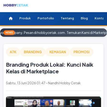
Produk
Portofolio
Tentang
Blog
Kontak
ur company. Pesan di hobbycetak.com. Temukan Kami di Marketplac
NEWS
ATK
BRANDING
KEMASAN
PROMOSI
Branding Produk Lokal: Kunci Naik
Kelas di Marketplace
Sabtu, 13 Juni 2026 01.47 - Nandhi Hobby Cetak