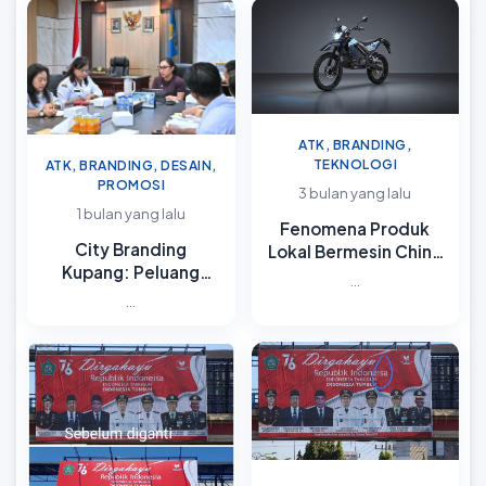
ATK, BRANDING,
TEKNOLOGI
ATK, BRANDING, DESAIN,
PROMOSI
3 bulan yang lalu
1 bulan yang lalu
Fenomena Produk
City Branding
Lokal Bermesin China
Kupang: Peluang
dan Branding White
...
Promosi Produk Lokal
Label
...