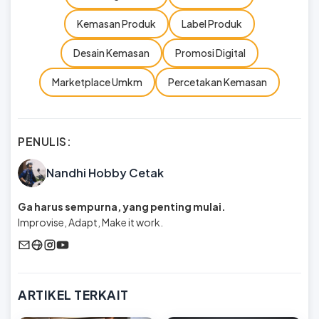
Kemasan Produk
Label Produk
Desain Kemasan
Promosi Digital
Marketplace Umkm
Percetakan Kemasan
PENULIS:
Nandhi Hobby Cetak
Ga harus sempurna, yang penting mulai.
Improvise, Adapt, Make it work.
ARTIKEL TERKAIT