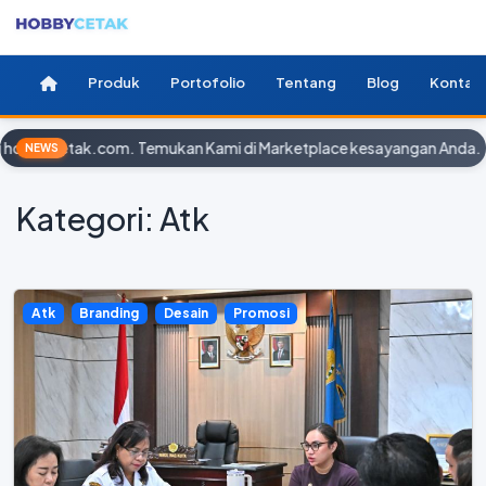
Produk
Portofolio
Tentang
Blog
Kontak
H
NEWS
Kategori: Atk
Atk
Branding
Desain
Promosi