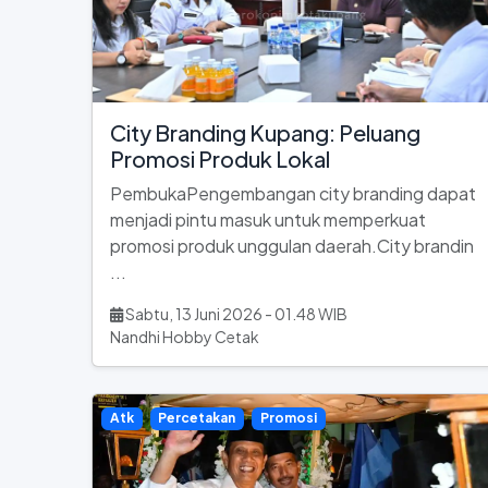
City Branding Kupang: Peluang
Promosi Produk Lokal
PembukaPengembangan city branding dapat
menjadi pintu masuk untuk memperkuat
promosi produk unggulan daerah.City brandin
...
Sabtu, 13 Juni 2026 - 01.48 WIB
Nandhi Hobby Cetak
Atk
Percetakan
Promosi