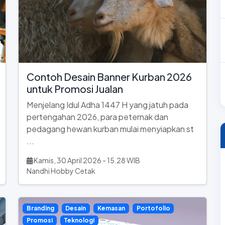
Contoh Desain Banner Kurban 2026
untuk Promosi Jualan
Menjelang Idul Adha 1447 H yang jatuh pada
pertengahan 2026, para peternak dan
pedagang hewan kurban mulai menyiapkan st
...
Kamis, 30 April 2026 - 15.28 WIB
Nandhi Hobby Cetak
Branding
Desain
Kemasan
Portofolio
Promosi
Teknologi