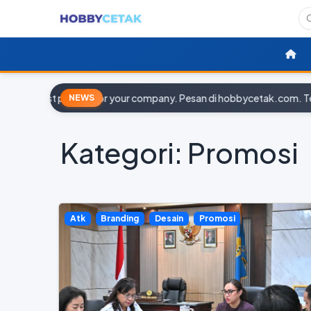
st partner for your company. Pesan di hobbycetak.com. Temukan 
NEWS
Kategori: Promosi
Atk
Branding
Desain
Promosi