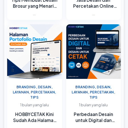
Brosur yang Menarik
Percetakan Online
dan Mudah Dibaca
untuk Kebutuhan
...
...
Bisnis
BRANDING, DESAIN,
BRANDING, DESAIN,
LAYANAN, PERCETAKAN,
LAYANAN, PERCETAKAN,
TIPS
TIPS
1 bulan yang lalu
1 bulan yang lalu
HOBBYCETAK Kini
Perbedaan Desain
Sudah Ada Halaman
untuk Digital dan
Portofolio Desain
Desain untuk Cetak