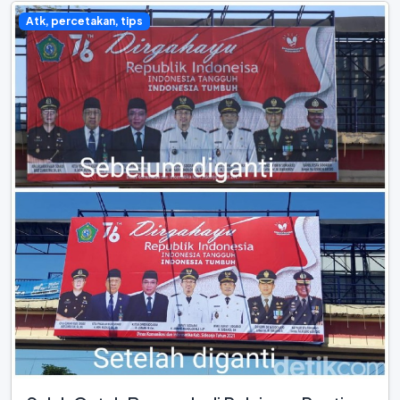
Atk, percetakan, tips