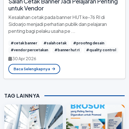
Salah Cetak Banner Jadi Pelajaran Penting
untuk Vendor
Kesalahan cetak pada banner HUT ke-76 RI di
Sidoarjo menjadi perhatian publik dan pelajaran
penting bagi pelaku usaha pe ...
#cetak banner
#salah cetak
#proofing desain
#vendor percetakan
#banner hut ri
#quality control
30 Apr 2026
Baca Selengkapnya
TAG LAINNYA