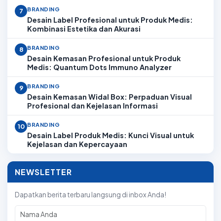
BRANDING
7
Desain Label Profesional untuk Produk Medis:
Kombinasi Estetika dan Akurasi
BRANDING
8
Desain Kemasan Profesional untuk Produk
Medis: Quantum Dots Immuno Analyzer
BRANDING
9
Desain Kemasan Widal Box: Perpaduan Visual
Profesional dan Kejelasan Informasi
BRANDING
10
Desain Label Produk Medis: Kunci Visual untuk
Kejelasan dan Kepercayaan
NEWSLETTER
Dapatkan berita terbaru langsung di inbox Anda!