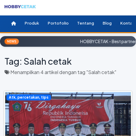
Produk
Portofolio
Tentang
Blog
Kontak
HOBBYCETAK - Best partner fo
NEWS
Tag:
Salah cetak
Menampilkan 4 artikel dengan tag "Salah cetak"
Atk, percetakan, tips