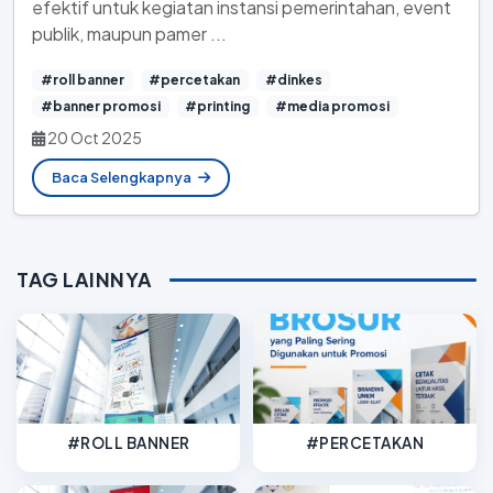
efektif untuk kegiatan instansi pemerintahan, event
publik, maupun pamer ...
#roll banner
#percetakan
#dinkes
#banner promosi
#printing
#media promosi
20 Oct 2025
Baca Selengkapnya
TAG LAINNYA
#ROLL BANNER
#PERCETAKAN