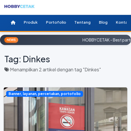
Produk
Portofolio
Tentang
Blog
Kontak
HOBBYCETAK - Best partner
NEWS
Tag:
Dinkes
Menampilkan 2 artikel dengan tag "Dinkes"
Banner, layanan, percetakan, portofolio