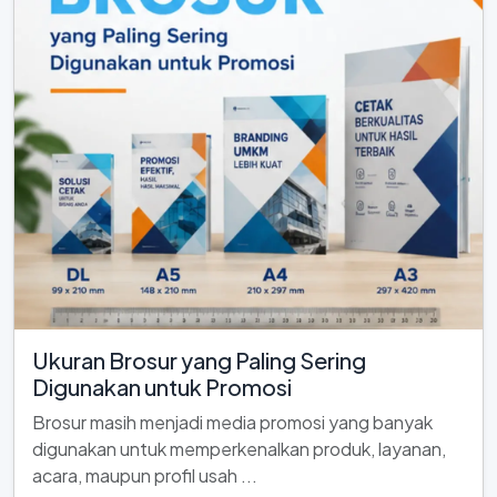
Ukuran Brosur yang Paling Sering
Digunakan untuk Promosi
Brosur masih menjadi media promosi yang banyak
digunakan untuk memperkenalkan produk, layanan,
acara, maupun profil usah ...