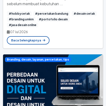
sebelum membuat kebutuhan ...
#hobbycetak
#percetakan bandung
#desain cetak
#branding umkm
#portofolio desain
#jasa desain online
07 Jul 2026
Baca Selengkapnya
Branding, desain, layanan, percetakan, tips