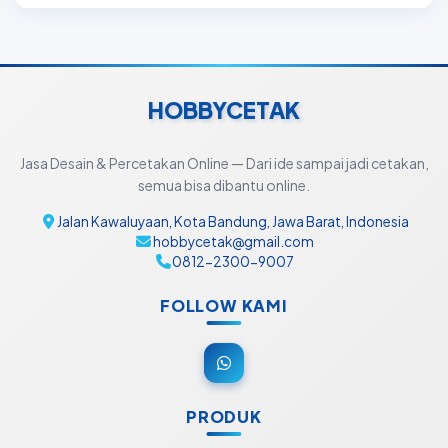
HOBBYCETAK
Jasa Desain & Percetakan Online — Dari ide sampai jadi cetakan,
semua bisa dibantu online.
Jalan Kawaluyaan, Kota Bandung, Jawa Barat, Indonesia
hobbycetak@gmail.com
0812-2300-9007
FOLLOW KAMI
PRODUK