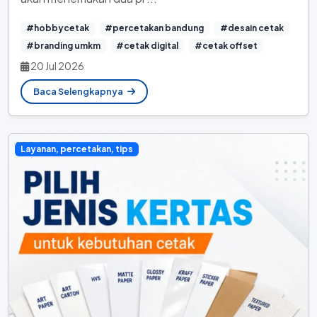
#hobbycetak
#percetakan bandung
#desain cetak
#branding umkm
#cetak digital
#cetak offset
20 Jul 2026
Baca Selengkapnya
Layanan, percetakan, tips