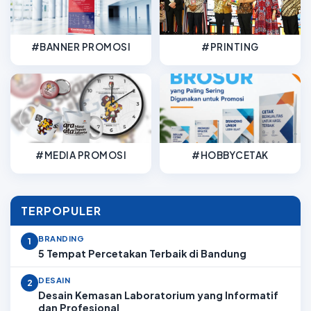
#BANNER PROMOSI
#PRINTING
#MEDIA PROMOSI
#HOBBYCETAK
TERPOPULER
BRANDING
1
5 Tempat Percetakan Terbaik di Bandung
DESAIN
2
Desain Kemasan Laboratorium yang Informatif
dan Profesional