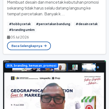
Membuat desain dan mencetak kebutuhan promosi
sekarang tidak harus selalu datang langsung ke
tempat percetakan. Banyak k ...
#hobbycetak
#percetakan bandung
#desain cetak
#branding umkm
05 Jul 2026
Baca Selengkapnya
Atk, branding, kemasan, promosi