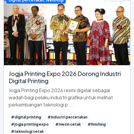
Digital, percetakan, teknologi
Jogja Printing Expo 2026 Dorong Industri
Digital Printing
Jogja Printing Expo 2026 resmi digelar sebagai
wadah bagi pelaku industri grafika untuk melihat
perkembangan teknologi p ...
#digital printing
#industri percetakan
#jogja printing expo
#mesin cetak
#finishing
#teknologi cetak