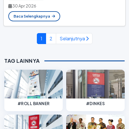
30 Apr 2026
Baca Selengkapnya
1
2
Selanjutnya
TAG LAINNYA
#ROLL BANNER
#DINKES