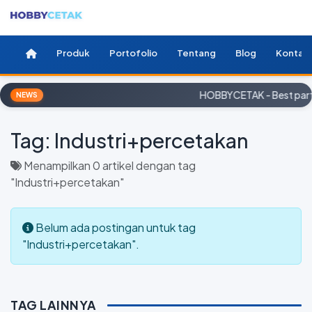
Produk
Portofolio
Tentang
Blog
Kontak
HOBBYCETAK - Best partn
NEWS
Tag:
Industri+percetakan
Menampilkan 0 artikel dengan tag
"Industri+percetakan"
Belum ada postingan untuk tag
"Industri+percetakan".
TAG LAINNYA