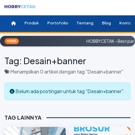
Produk
Portofolio
Tentang
Blog
Kontak
HOBBYCETAK - Best partn
NEWS
Tag:
Desain+banner
Menampilkan 0 artikel dengan tag "Desain+banner"
Belum ada postingan untuk tag "Desain+banner".
TAG LAINNYA