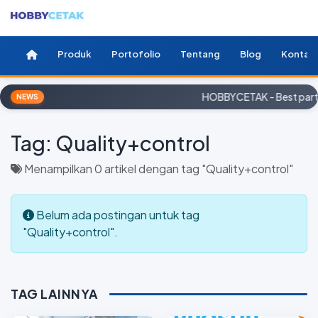
Produk
Portofolio
Tentang
Blog
Kontak
HOBBYCETAK - Best partn
NEWS
Tag:
Quality+control
Menampilkan 0 artikel dengan tag "Quality+control"
Belum ada postingan untuk tag
"Quality+control".
TAG LAINNYA