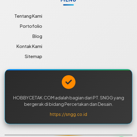
Tentang Kami
Portofolio
Blog
Kontak Kami
Sitemap
HOBBYCETAK.COM adalah bagian dari PT. SNGG yang
bergerak di bidang Percetakan dan Desain.
https://sngg.co.id