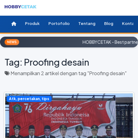
Produk
Portofolio
Tentang
Blog
Kontak
HOBBYCETAK - Best partner f
NEWS
Tag:
Proofing desain
Menampilkan 2 artikel dengan tag "Proofing desain"
Atk, percetakan, tips