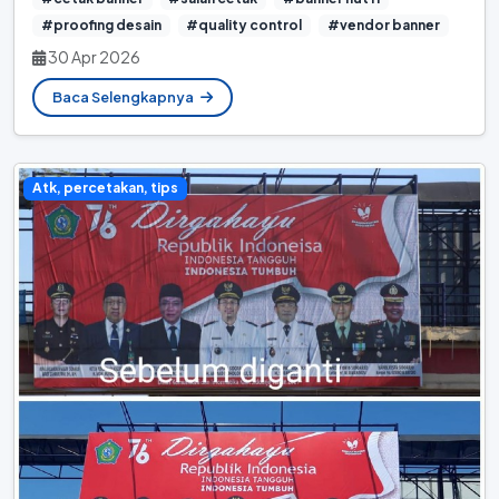
#proofing desain
#quality control
#vendor banner
30 Apr 2026
Baca Selengkapnya
Atk, percetakan, tips