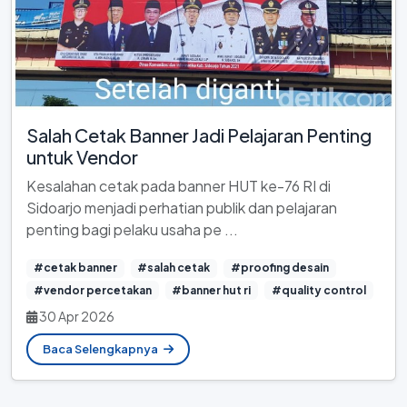
Salah Cetak Banner Jadi Pelajaran Penting
untuk Vendor
Kesalahan cetak pada banner HUT ke-76 RI di
Sidoarjo menjadi perhatian publik dan pelajaran
penting bagi pelaku usaha pe ...
#cetak banner
#salah cetak
#proofing desain
#vendor percetakan
#banner hut ri
#quality control
30 Apr 2026
Baca Selengkapnya