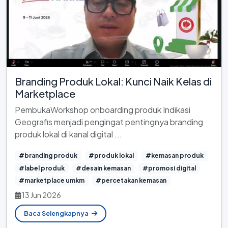
Branding Produk Lokal: Kunci Naik Kelas di
Marketplace
PembukaWorkshop onboarding produk Indikasi
Geografis menjadi pengingat pentingnya branding
produk lokal di kanal digital ...
#branding produk
#produk lokal
#kemasan produk
#label produk
#desain kemasan
#promosi digital
#marketplace umkm
#percetakan kemasan
13 Jun 2026
Baca Selengkapnya