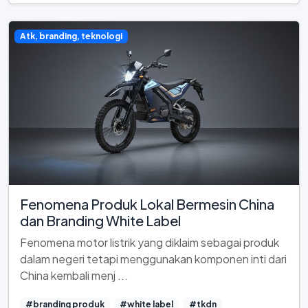
Atk, branding, teknologi
Fenomena Produk Lokal Bermesin China
dan Branding White Label
Fenomena motor listrik yang diklaim sebagai produk
dalam negeri tetapi menggunakan komponen inti dari
China kembali menj ...
#branding produk
#white label
#tkdn