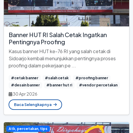
Banner HUT RI Salah Cetak Ingatkan
Pentingnya Proofing
Kasus banner HUT ke-76 RI yang salah cetak di
Sidoarjo kembali menunjukkan pentingnya proses
proofing dalam pekerjaan pe ...
#cetak banner
#salah cetak
#proofing banner
#desain banner
#banner hut ri
#vendor percetakan
30 Apr 2026
Baca Selengkapnya
Atk, percetakan, tips