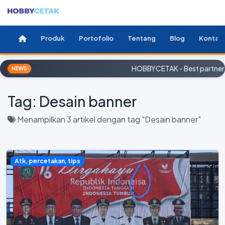
Produk
Portofolio
Tentang
Blog
Kontak
HOBBYCETAK - Best partner fo
NEWS
Tag:
Desain banner
Menampilkan 3 artikel dengan tag "Desain banner"
Atk, percetakan, tips