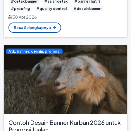
#cetak banner
#salah cetak
#banner hut ri
#proofing
#quality control
#desain banner
30 Apr 2026
Baca Selengkapnya
Atk, banner, desain, promosi
Contoh Desain Banner Kurban 2026 untuk
Promosi Jualan