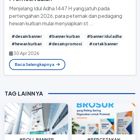
Menjelang Idul Adha 1447 H yang jatuh pada
pertengahan 2026, para peternak dan pedagang
hewan kurban mulai menyiapkan st ...
#desain banner
#banner kurban
#banner idul adha
#hewan kurban
#desain promosi
#cetak banner
30 Apr 2026
Baca Selengkapnya
TAG LAINNYA
#ROLL BANNER
#PERCETAKAN