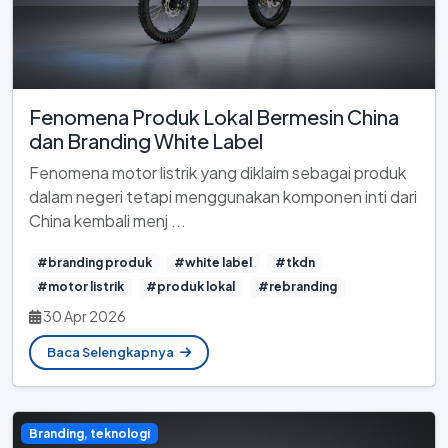
Fenomena Produk Lokal Bermesin China
dan Branding White Label
Fenomena motor listrik yang diklaim sebagai produk
dalam negeri tetapi menggunakan komponen inti dari
China kembali menj ...
#branding produk
#white label
#tkdn
#motor listrik
#produk lokal
#rebranding
30 Apr 2026
Baca Selengkapnya
Branding, teknologi