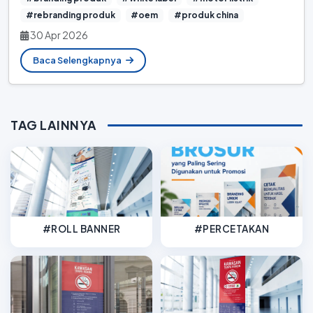
#rebranding produk
#oem
#produk china
30 Apr 2026
Baca Selengkapnya
TAG LAINNYA
#ROLL BANNER
#PERCETAKAN