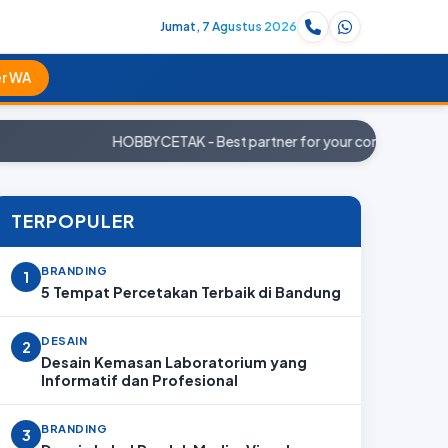
Jumat, 7 Agustus 2026
r WA
HOBBYCETAK - Best partner for your company. Pesan 
TERPOPULER
BRANDING
1
5 Tempat Percetakan Terbaik di Bandung
DESAIN
2
Desain Kemasan Laboratorium yang
Informatif dan Profesional
BRANDING
3