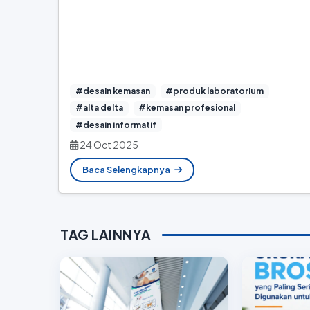
#desain kemasan
#produk laboratorium
#alta delta
#kemasan profesional
#desain informatif
24 Oct 2025
Baca Selengkapnya
TAG LAINNYA