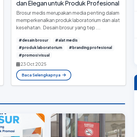
dan Elegan untuk Produk Profesional
Brosur medis merupakan media penting dalam
memperkenalkan produk laboratorium dan alat
kesehatan. Desain brosur yang tep ...
#desain brosur
#alat medis
#produk laboratorium
#branding profesional
#promosi visual
23 Oct 2025
Baca Selengkapnya