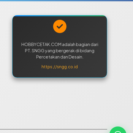
HOBBYCETAK.COM adalah bagian dari
PT. SNGG yang bergerak di bidang
Percetakan dan Desain.
https://sngg.co.id