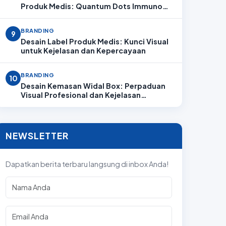
Produk Medis: Quantum Dots Immuno
Analyzer
BRANDING
9
Desain Label Produk Medis: Kunci Visual
untuk Kejelasan dan Kepercayaan
BRANDING
10
Desain Kemasan Widal Box: Perpaduan
Visual Profesional dan Kejelasan
Informasi
NEWSLETTER
Dapatkan berita terbaru langsung di inbox Anda!