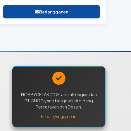
Berlangganan
HOBBYCETAK.COM adalah bagian dari
PT. SNGG yang bergerak di bidang
Percetakan dan Desain.
https://sngg.co.id