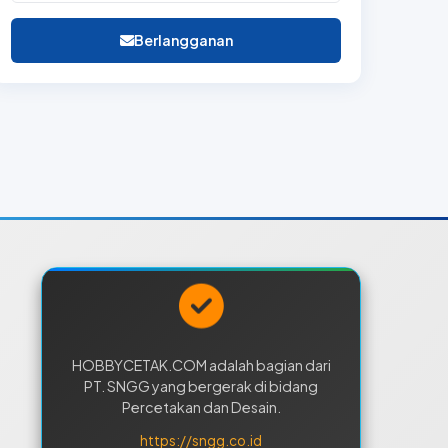
Berlangganan
HOBBYCETAK.COM adalah bagian dari
PT. SNGG yang bergerak di bidang
Percetakan dan Desain.
https://sngg.co.id