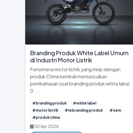
Branding Produk White Label Umum
di Industri Motor Listrik
Fenomena motor listrik yang mirip dengan
produk China kembali memunculkan
pembahasan soal branding produk white label.
D ...
#branding produk
#white label
#motor listrik
#rebranding produk
#oem
#produk china
30 Apr 2026