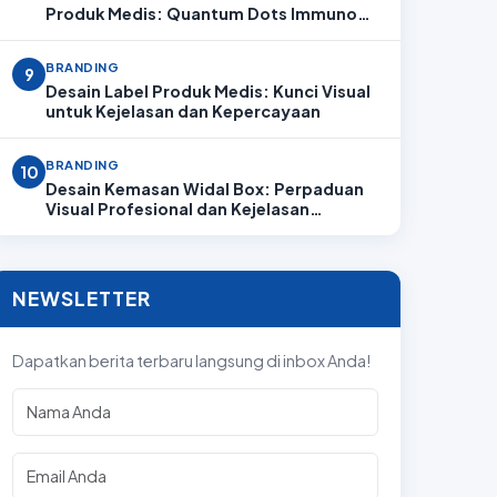
Produk Medis: Quantum Dots Immuno
Analyzer
BRANDING
9
Desain Label Produk Medis: Kunci Visual
untuk Kejelasan dan Kepercayaan
BRANDING
10
Desain Kemasan Widal Box: Perpaduan
Visual Profesional dan Kejelasan
Informasi
NEWSLETTER
Dapatkan berita terbaru langsung di inbox Anda!