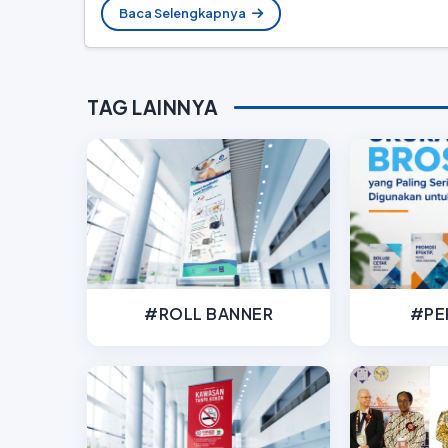
Baca Selengkapnya
TAG LAINNYA
#ROLL BANNER
#PE