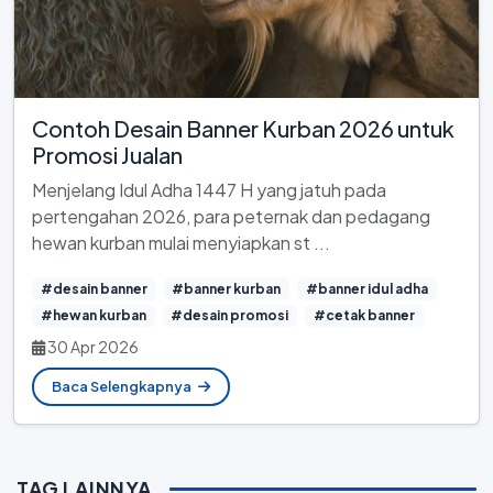
Contoh Desain Banner Kurban 2026 untuk
Promosi Jualan
Menjelang Idul Adha 1447 H yang jatuh pada
pertengahan 2026, para peternak dan pedagang
hewan kurban mulai menyiapkan st ...
#desain banner
#banner kurban
#banner idul adha
#hewan kurban
#desain promosi
#cetak banner
30 Apr 2026
Baca Selengkapnya
TAG LAINNYA