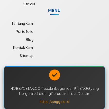
Sticker
MENU
Tentang Kami
Portofolio
Blog
Kontak Kami
Sitemap
HOBBYCETAK.COM adalah bagian dari PT. SNGG yang
bergerak di bidang Percetakan dan Desain.
https://sngg.co.id