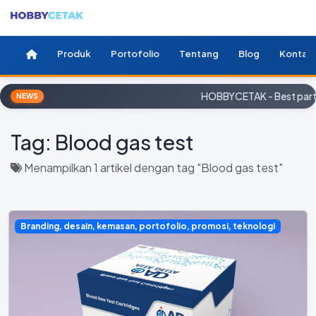
Produk
Portofolio
Tentang
Blog
Kontak
HOBBYCETAK - Best partn
NEWS
Tag:
Blood gas test
Menampilkan 1 artikel dengan tag "Blood gas test"
Branding, desain, kemasan, portofolio, promosi, teknologi