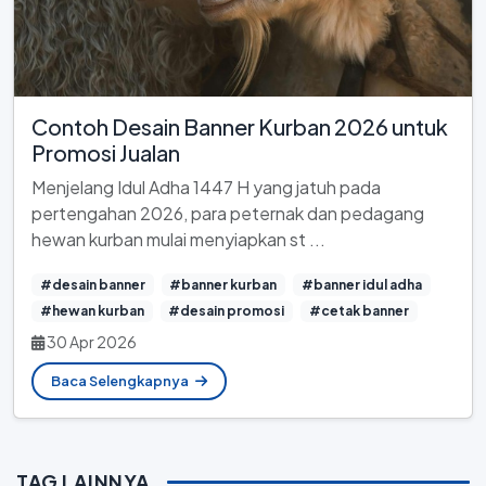
Contoh Desain Banner Kurban 2026 untuk
Promosi Jualan
Menjelang Idul Adha 1447 H yang jatuh pada
pertengahan 2026, para peternak dan pedagang
hewan kurban mulai menyiapkan st ...
#desain banner
#banner kurban
#banner idul adha
#hewan kurban
#desain promosi
#cetak banner
30 Apr 2026
Baca Selengkapnya
TAG LAINNYA