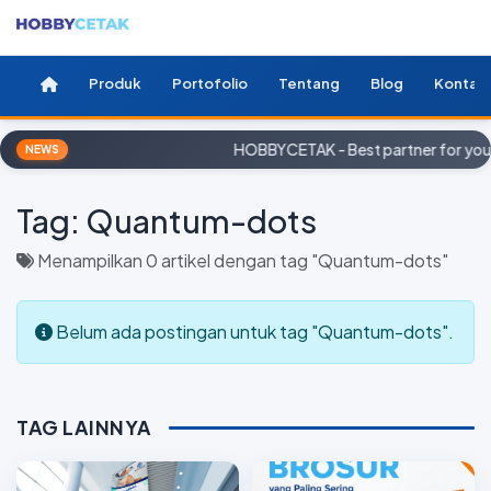
Produk
Portofolio
Tentang
Blog
Kontak
HOBBYCETAK - Best partner for you
NEWS
Tag:
Quantum-dots
Menampilkan 0 artikel dengan tag "Quantum-dots"
Belum ada postingan untuk tag "Quantum-dots".
TAG LAINNYA