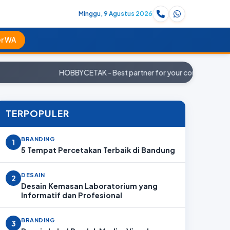
Minggu, 9 Agustus 2026
r WA
HOBBYCETAK - Best partner for your company. Pesan
TERPOPULER
BRANDING
1
5 Tempat Percetakan Terbaik di Bandung
DESAIN
2
Desain Kemasan Laboratorium yang
Informatif dan Profesional
BRANDING
3