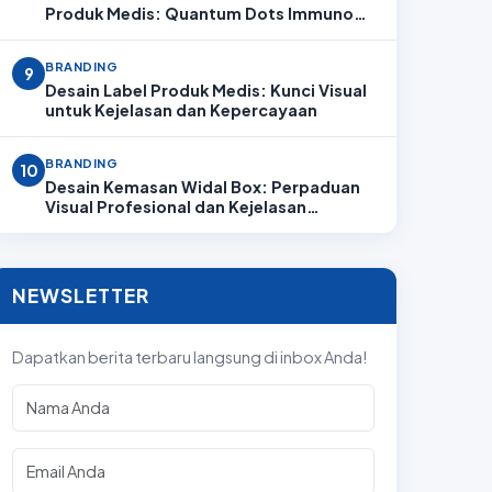
Produk Medis: Quantum Dots Immuno
Analyzer
BRANDING
9
Desain Label Produk Medis: Kunci Visual
untuk Kejelasan dan Kepercayaan
BRANDING
10
Desain Kemasan Widal Box: Perpaduan
Visual Profesional dan Kejelasan
Informasi
NEWSLETTER
Dapatkan berita terbaru langsung di inbox Anda!