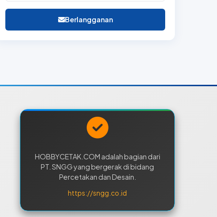
Berlangganan
HOBBYCETAK.COM adalah bagian dari
PT. SNGG yang bergerak di bidang
Percetakan dan Desain.
https://sngg.co.id