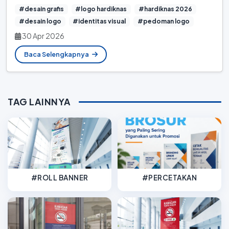
#desain grafis
#logo hardiknas
#hardiknas 2026
#desain logo
#identitas visual
#pedoman logo
30 Apr 2026
Baca Selengkapnya
TAG LAINNYA
#ROLL BANNER
#PERCETAKAN