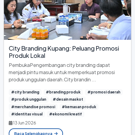
City Branding Kupang: Peluang Promosi
Produk Lokal
PembukaPengembangan city branding dapat
menjadi pintu masuk untuk memperkuat promosi
produk unggulan daerah.City brandin ...
#city branding
#branding produk
#promosi daerah
#produk unggulan
#desain maskot
#merchandise promosi
#kemasan produk
#identitas visual
#ekonomi kreatif
13 Jun 2026
Baca Selengkapnya