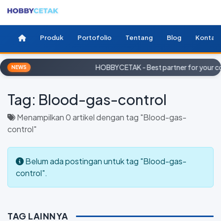
Produk
Portofolio
Tentang
Blog
Kontak
HOBBYCETAK - Best partner for your c
NEWS
Tag:
Blood-gas-control
Menampilkan 0 artikel dengan tag "Blood-gas-
control"
Belum ada postingan untuk tag "Blood-gas-
control".
TAG LAINNYA