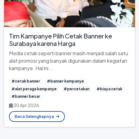
Tim Kampanye Pilih Cetak Banner ke
Surabaya karena Harga
Media cetak seperti banner masih menjadi salah satu
alat promosi yang banyak digunakan dalam kegiatan
kampanye. Hal ini ...
#cetak banner
#banner kampanye
#alat peraga kampanye
#percetakan
#biaya cetak
#banner besar
30 Apr 2026
Baca Selengkapnya