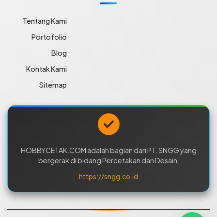
Tentang Kami
Portofolio
Blog
Kontak Kami
Sitemap
HOBBYCETAK.COM adalah bagian dari PT. SNGG yang
bergerak di bidang Percetakan dan Desain.
https://sngg.co.id