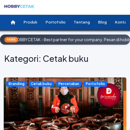
Produk
Portofolio
Tentang
Blog
Kontak
HOBBYCETAK - Best partner for your company. Pesan di hobby
NEWS
Kategori: Cetak buku
Branding
Cetak buku
Percetakan
Portofolio