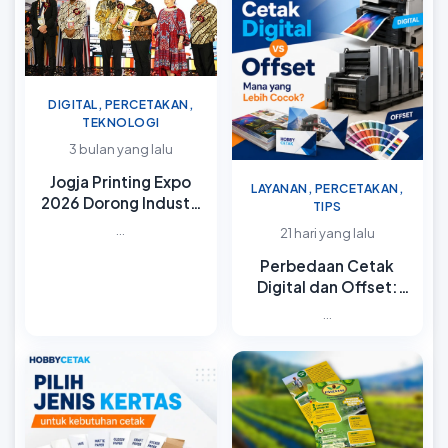
DIGITAL, PERCETAKAN,
TEKNOLOGI
3 bulan yang lalu
Jogja Printing Expo
LAYANAN, PERCETAKAN,
2026 Dorong Industri
TIPS
Digital Printing
...
21 hari yang lalu
Perbedaan Cetak
Digital dan Offset:
Mana yang Lebih
...
Cocok?