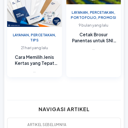
LAYANAN, PERCETAKAN,
PORTOFOLIO, PROMOSI
9 bulan yang lalu
Cetak Brosur
LAYANAN, PERCETAKAN,
Panentas untuk SNI:
TIPS
Hasil Tajam dan Warna
21 hari yang lalu
...
Konsisten
Cara Memilih Jenis
Kertas yang Tepat
untuk Kebutuhan
...
Cetak
NAVIGASI ARTIKEL
ARTIKEL SEBELUMNYA